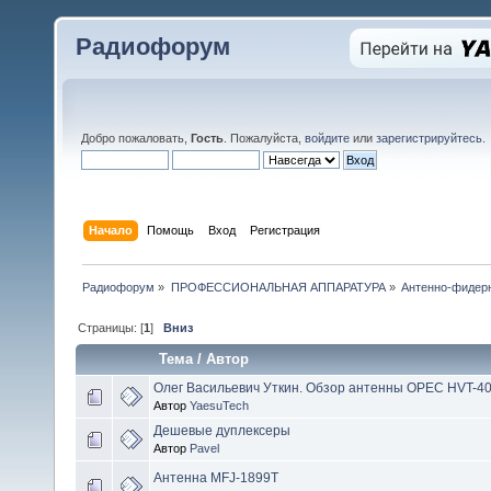
Радиофорум
Добро пожаловать,
Гость
. Пожалуйста,
войдите
или
зарегистрируйтесь
.
Начало
Помощь
Вход
Регистрация
Радиофорум
»
ПРОФЕССИОНАЛЬНАЯ АППАРАТУРА
»
Антенно-фидер
Страницы: [
1
]
Вниз
Тема
/
Автор
Олег Васильевич Уткин. Обзор антенны OPEC HVT-4
Автор
YaesuTech
Дешевые дуплексеры
Автор
Pavel
Антенна MFJ-1899T