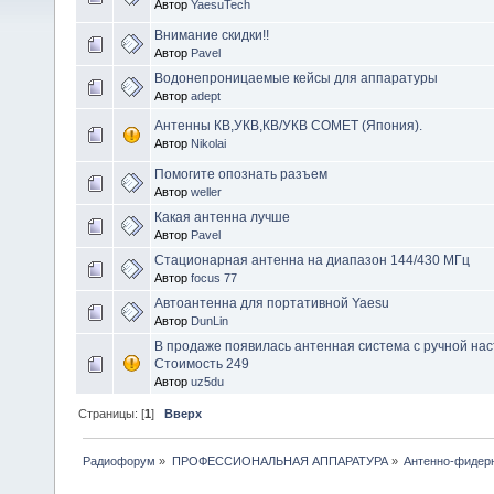
Автор
YaesuTech
Внимание скидки!!
Автор
Pavel
Водонепроницаемые кейсы для аппаратуры
Автор
adept
Антенны КВ,УКВ,КВ/УКВ СОМЕТ (Япония).
Автор
Nikolai
Помогите опознать разъем
Автор
weller
Какая антенна лучше
Автор
Pavel
Стационарная антенна на диапазон 144/430 МГц
Автор
focus 77
Автоантенна для портативной Yaesu
Автор
DunLin
В продаже появилась антенная система с ручной нас
Стоимость 249
Автор
uz5du
Страницы: [
1
]
Вверх
Радиофорум
»
ПРОФЕССИОНАЛЬНАЯ АППАРАТУРА
»
Антенно-фидер