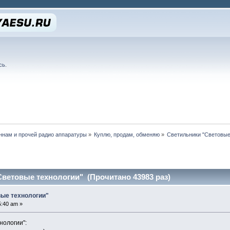
сь
.
нам и прочей радио аппаратуры
»
Куплю, продам, обменяю
»
Светильники "Световые
ветовые технологии" (Прочитано 43983 раз)
вые технологии"
5:40 am »
нологии":