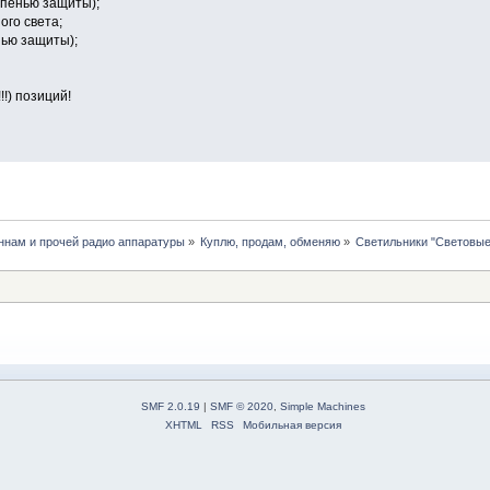
тепенью защиты);
ого света;
енью защиты);
!!) позиций!
нам и прочей радио аппаратуры
»
Куплю, продам, обменяю
»
Светильники "Световые
SMF 2.0.19
|
SMF © 2020
,
Simple Machines
XHTML
RSS
Мобильная версия