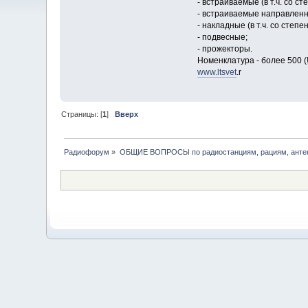
- встраиваемые (в т.ч. со с
- встраиваемые направленн
- накладные (в т.ч. со степ
- подвесные;
- прожекторы.
Номенклатура - более 500 (!
www.ltsvet
.r
Страницы: [
1
]
Вверх
Радиофорум
»
ОБЩИЕ ВОПРОСЫ по радиостанциям, рациям, антен