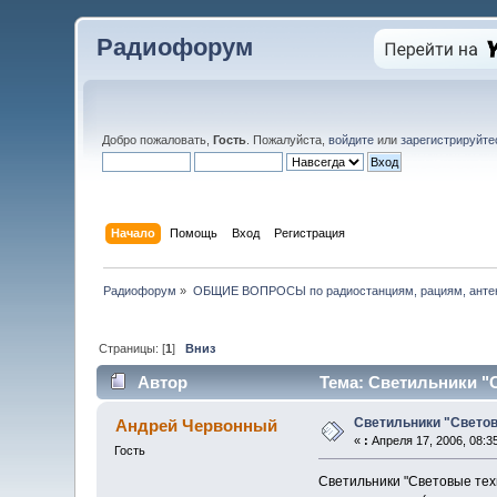
Радиофорум
Добро пожаловать,
Гость
. Пожалуйста,
войдите
или
зарегистрируйте
Начало
Помощь
Вход
Регистрация
Радиофорум
»
ОБЩИЕ ВОПРОСЫ по радиостанциям, рациям, антен
Страницы: [
1
]
Вниз
Автор
Тема: Светильники "С
Светильники "Свето
Андрей Червонный
«
:
Апреля 17, 2006, 08:3
Гость
Светильники "Световые тех