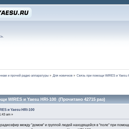
сь
.
нам и прочей радио аппаратуры
»
Для новичков
»
Связь при помощи WIRES и Yaesu 
щи WIRES и Yaesu HRI-100 (Прочитано 42715 раз)
RES и Yaesu HRI-100
1:43 am »
 радиоэфир между "домом" и группой людей находящейся в "поле" при помо