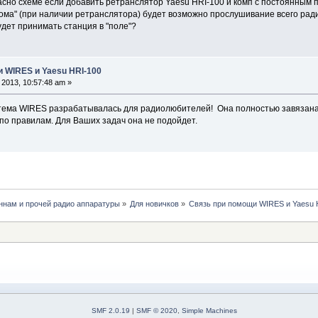
асно схеме если добавить ретранслятор Yaesu HRI-100 и комп с постоянным 
ома" (при наличии ретранслятора) будет возможно прослушивание всего ради
удет принимать станция в "поле"?
и WIRES и Yaesu HRI-100
2013, 10:57:48 am »
ема WIRES разрабатывалась для радиолюбителей! Она полностью завязана н
по правилам. Для Ваших задач она не подойдет.
нам и прочей радио аппаратуры
»
Для новичков
»
Связь при помощи WIRES и Yaesu 
SMF 2.0.19
|
SMF © 2020
,
Simple Machines