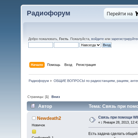
Радиофорум
Добро пожаловать,
Гость
. Пожалуйста,
войдите
или
зарегистрируйте
Начало
Помощь
Вход
Регистрация
Радиофорум
»
ОБЩИЕ ВОПРОСЫ по радиостанциям, рациям, антен
Страницы: [
1
]
Вниз
Автор
Тема: Связь при помо
Связь при помощи WI
Newdeath2
«
:
Января 28, 2013, 12:4
Новичок
Есть задача сделать общий
Сообщений: 1