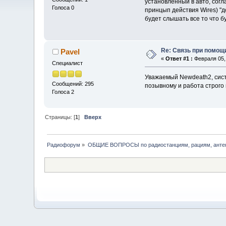
установленный в авто, согл
Голоса 0
принцып действия Wires) "д
будет слышать все то что б
Re: Связь при помощ
Pavel
«
Ответ #1 :
Февраля 05, 
Специалист
Уважаемый Newdeath2, сист
Сообщений: 295
позывному и работа строго 
Голоса 2
Страницы: [
1
]
Вверх
Радиофорум
»
ОБЩИЕ ВОПРОСЫ по радиостанциям, рациям, антен