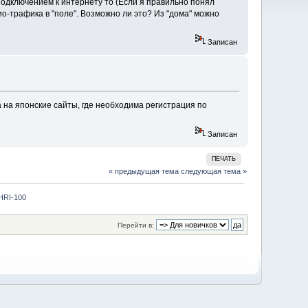
подключением к интернету то (Если я правильно понял
о-трафика в "поле". Возможно ли это? Из "дома" можно
Записан
а японские сайты, где необходима регистрация по
Записан
ПЕЧАТЬ
« предыдущая тема
следующая тема »
HRI-100
Перейти в: