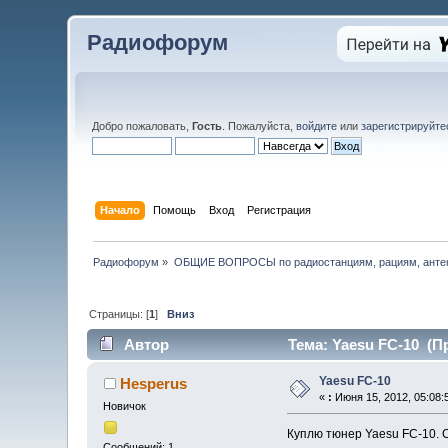
Радиофорум
Добро пожаловать,
Гость
. Пожалуйста,
войдите
или
зарегистрируйте
Начало
Помощь
Вход
Регистрация
Радиофорум
»
ОБЩИЕ ВОПРОСЫ по радиостанциям, рациям, антен
Страницы: [
1
]
Вниз
Автор
Тема: Yaesu FC-10 (П
Yaesu FC-10
Hesperus
«
:
Июня 15, 2012, 05:08:
Новичок
Куплю тюнер Yaesu FC-10. С
Сообщений: 1