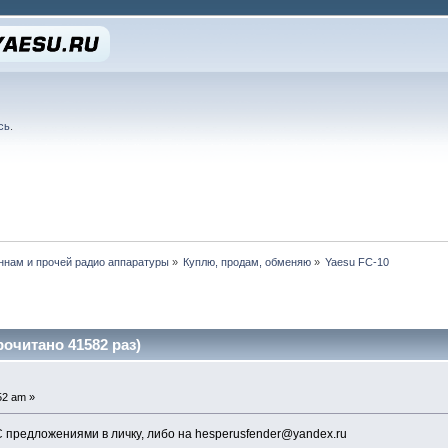
сь
.
нам и прочей радио аппаратуры
»
Куплю, продам, обменяю
»
Yaesu FC-10
рочитано 41582 раз)
52 am »
 предложениями в личку, либо на hesperusfender@yandex.ru