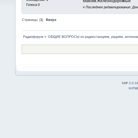
Максим.Железнодорож
ный
Голоса 0
«
Последнее редактирование: Дека
Страницы: [
1
]
Вверх
Радиофорум
»
ОБЩИЕ ВОПРОСЫ по радиостанциям, рациям, антеннам
SMF 2.0.1
XHTM