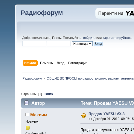
Радиофорум
Добро пожаловать,
Гость
. Пожалуйста,
войдите
или
зарегистрируйтесь
.
Начало
Помощь
Вход
Регистрация
Радиофорум
»
ОБЩИЕ ВОПРОСЫ по радиостанциям, рациям, антеннам
Страницы: [
1
]
Вниз
Автор
Тема: Продам YAESU VX-
Продам YAESU VX-3
Максим
«
:
Декабря 07, 2012, 09:07:15
Новичок
Продам в подмосковье YAESU V
Сообщений: 1