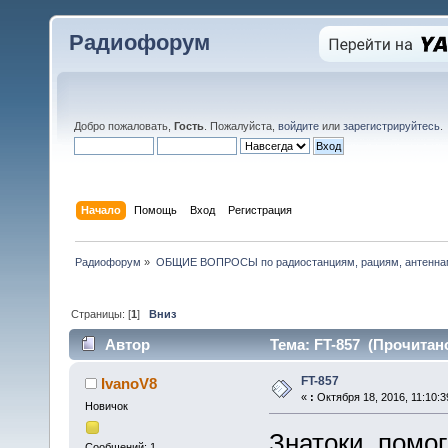
Радиофорум
Добро пожаловать,
Гость
. Пожалуйста,
войдите
или
зарегистрируйтесь
.
Начало
Помощь
Вход
Регистрация
Радиофорум
»
ОБЩИЕ ВОПРОСЫ по радиостанциям, рациям, антеннам
Страницы: [
1
]
Вниз
Автор
Тема: FT-857 (Прочитано
FT-857
IvanoV8
«
:
Октября 18, 2016, 11:10:3
Новичок
Знатоки, помог
Сообщений: 1