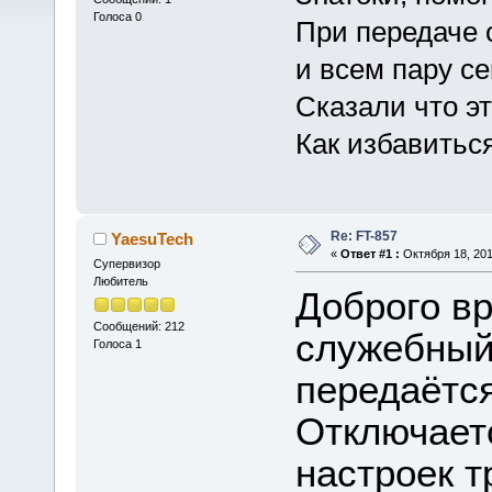
Голоса 0
При передаче 
и всем пару се
Сказали что эт
Как избавитьс
Re: FT-857
YaesuTech
«
Ответ #1 :
Октября 18, 201
Супервизор
Любитель
Доброго вр
Сообщений: 212
служебный
Голоса 1
передаётся
Отключает
настроек т