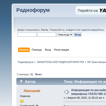
Радиофорум
Добро пожаловать,
Гость
. Пожалуйста,
войдите
или
зарегистрируйтесь
.
Начало
Помощь
Вход
Регистрация
Радиофорум
»
ЛЮБИТЕЛЬСКАЯ РАДИОАППАРАТУРА
»
КВ-Трансиверы
Страницы: [
1
]
Вниз
Автор
Тема: Информация по р
(Прочитано 51920 раз)
Информация по распайк
Alecsandr
микрофона YAESU MD-1
Новичок
«
:
Апреля 06, 2015, 11:36:22 am »
Сообщений: 38