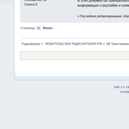
В этих документах принципиа
Голоса 0
информация о распайке и схе
«
Последнее редактирование: Апре
Страницы: [
1
]
Вверх
Радиофорум
»
ЛЮБИТЕЛЬСКАЯ РАДИОАППАРАТУРА
»
КВ-Трансиверы
SMF 2.0.1
XHTM