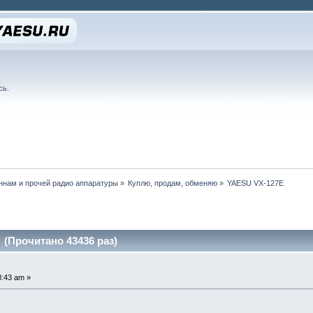
сь
.
нам и прочей радио аппаратуры
»
Куплю, продам, обменяю
»
YAESU VX-127E
(Прочитано 43436 раз)
8:43 am »