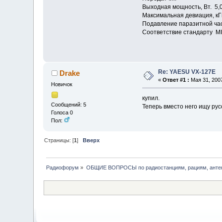
Выходная мощность, Вт. 5,0;
Максимальная девиация, кГ
Подавление паразитной ча
Соответствие стандарту MI
Re: YAESU VX-127E
Drake
«
Ответ #1 :
Мая 31, 2007
Новичок
купил.
Сообщений: 5
Теперь вместо него ищу рус
Голоса 0
Пол:
Страницы: [
1
]
Вверх
Радиофорум
»
ОБЩИЕ ВОПРОСЫ по радиостанциям, рациям, антен