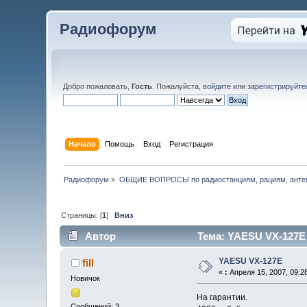
Радиофорум
Добро пожаловать,
Гость
. Пожалуйста,
войдите
или
зарегистрируйте
Начало
Помощь
Вход
Регистрация
Радиофорум
»
ОБЩИЕ ВОПРОСЫ по радиостанциям, рациям, антен
Страницы: [
1
]
Вниз
Автор
Тема: YAESU VX-127E 
YAESU VX-127E
fill
«
:
Апреля 15, 2007, 09:2
Новичок
На гарантии.
Сообщений: 3