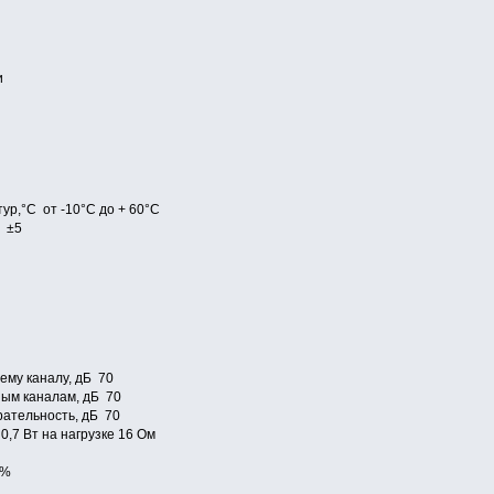
и
ур,°С от -10°С до + 60°С
m ±5
2
ему каналу, дБ 70
ным каналам, дБ 70
ательность, дБ 70
,7 Вт на нагрузке 16 Ом
0%