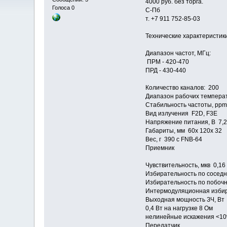
4000 руб. без торга.
Голоса 0
С-Пб
т. +7 911 752-85-03
Технические характеристик
Диапазон частот, МГц:
ПРМ - 420-470
ПРД - 430-440
Количество каналов: 200
Диапазон рабочих температ
Стабильность частоты, pp
Вид излучения F2D, F3E
Напряжение питания, В 7,
Габариты, мм 60х 120х 32
Вес, г 390 c FNB-64
Приемник
Чувствительность, мкв 0,16
Избирательность по соседн
Избирательность по побоч
Интермодуляционная избир
Выходная мощность ЗЧ, Вт 0
0,4 Вт на нагрузке 8 Ом
нелинейные искажения <1
Передатчик