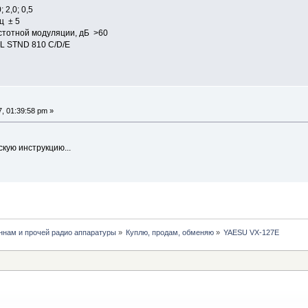
 2,0; 0,5
ц ± 5
стотной модуляции, дБ >60
L STND 810 C/D/E
, 01:39:58 pm »
скую инструкцию...
нам и прочей радио аппаратуры
»
Куплю, продам, обменяю
»
YAESU VX-127E