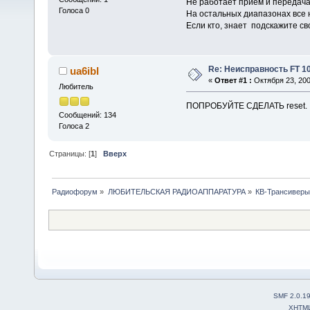
Не работает прием и передача 
Голоса 0
На остальных диапазонах все 
Если кто, знает подскажите с
Re: Неисправность FT 
ua6ibl
«
Ответ #1 :
Октября 23, 200
Любитель
ПОПРОБУЙТЕ СДЕЛАТЬ reset.
Сообщений: 134
Голоса 2
Страницы: [
1
]
Вверх
Радиофорум
»
ЛЮБИТЕЛЬСКАЯ РАДИОАППАРАТУРА
»
КВ-Трансиверы
SMF 2.0.1
XHTM