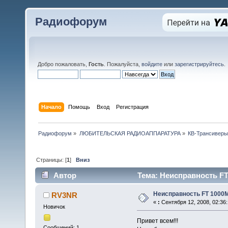
Радиофорум
Добро пожаловать,
Гость
. Пожалуйста,
войдите
или
зарегистрируйтесь
.
Начало
Помощь
Вход
Регистрация
Радиофорум
»
ЛЮБИТЕЛЬСКАЯ РАДИОАППАРАТУРА
»
КВ-Трансиверы
Страницы: [
1
]
Вниз
Автор
Тема: Неисправность FT
Неисправность FT 1000
RV3NR
«
:
Сентября 12, 2008, 02:36
Новичок
Привет всем!!!
Сообщений: 1