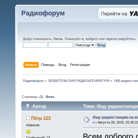
Радиофорум
Добро пожаловать,
Гость
. Пожалуйста,
войдите
или
зарегистрируйтесь
.
Начало
Помощь
Вход
Регистрация
Радиофорум
»
ЛЮБИТЕЛЬСКАЯ РАДИОАППАРАТУРА
»
УКВ-радиостан
Страницы: [
1
]
Вниз
Автор
Тема: Ищу радиостанцию
Ищу радиостанцию на вс
Пётр 123
«
:
Августа 26, 2015, 01:40:2
Новичок
Всем доброго 
Сообщений: 13