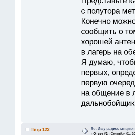
Представьте к
с полутора ме
Конечно можно
сообщить о том
хорошей антен
в лагерь на об
Я думаю, чтоб
первых, опред
первую очеред
на общение в л
дальнобойщик
Re: Ищу радиостанцию н
Пётр 123
«
Ответ #2 :
Сентября 01, 20