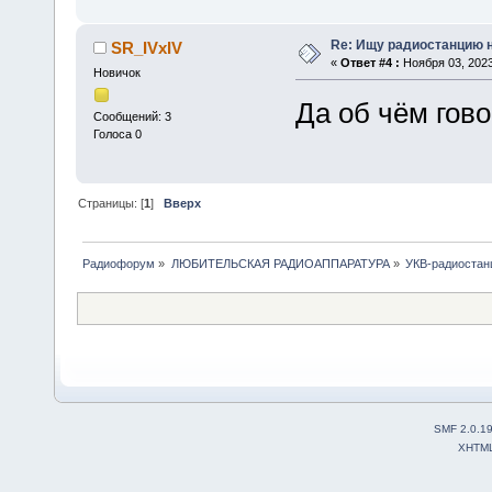
Re: Ищу радиостанцию н
SR_IVxIV
«
Ответ #4 :
Ноября 03, 2023
Новичок
Да об чём гово
Сообщений: 3
Голоса 0
Страницы: [
1
]
Вверх
Радиофорум
»
ЛЮБИТЕЛЬСКАЯ РАДИОАППАРАТУРА
»
УКВ-радиостан
SMF 2.0.1
XHTM