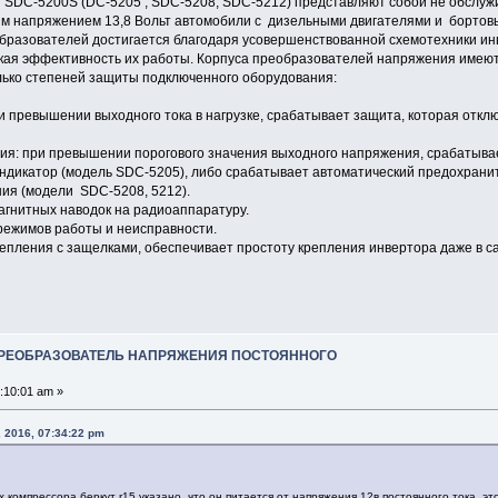
SDC-5200S (DC-5205 , SDC-5208, SDC-5212) представляют собой не обслуж
 напряжением 13,8 Вольт автомобили с дизельными двигателями и бортовым
азователей достигается благодаря усовершенствованной схемотехники инв
кая эффективность их работы. Корпуса преобразователей напряжения имеют
лько степеней защиты подключенного оборудования:
ри превышении выходного тока в нагрузке, срабатывает защита, которая отк
ия: при превышении порогового значения выходного напряжения, срабатывае
 индикатор (модель SDC-5205), либо срабатывает автоматический предохранит
ия (модели SDC-5208, 5212).
магнитных наводок на радиоаппаратуру.
режимов работы и неисправности.
репления с защелками, обеспечивает простоту крепления инвертора даже в с
ПРЕОБРАЗОВАТЕЛЬ НАПРЯЖЕНИЯ ПОСТОЯННОГО
:10:01 am »
, 2016, 07:34:22 pm
х компрессора беркут r15 указано, что он питается от напряжения 12в постоянного тока. эт