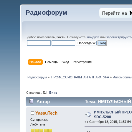
Радиофорум
Добро пожаловать,
Гость
. Пожалуйста,
войдите
или
зарегистрируйте
Начало
Помощь
Вход
Регистрация
Радиофорум
»
ПРОФЕССИОНАЛЬНАЯ АППАРАТУРА
»
Автомобиль
Страницы: [
1
]
Вниз
Автор
Тема: ИМПУЛЬСНЫЙ 
ИМПУЛЬСНЫЙ ПРЕО
YaesuTech
SDC-5200
Супервизор
«
:
Сентября 18, 2015, 11:57:54
Любитель