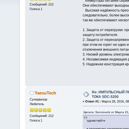
Инверторы питания серий 
Сообщений: 212
Они обеспечивают выходным
Голоса 1
Высокая надёжность преобр
следовательно, более высо
так же обеспечивают неско
1. Защита от перегрузки: п
защиту потребителя.
2. Защита от перенапряжен
при этом не горит ни один
отключения внешнего питан
3. Низкий уровень электро
4. Независимая индикация 
5. Надежная конструкция к
Re: ИМПУЛЬСНЫЙ 
YaesuTech
ТОКА SDC-5200
Супервизор
«
Ответ #1 :
Марта 28, 2016, 08
Любитель
Цитата: Serviceelz от Марта 21
Сообщений: 212
Голоса 1
здравствуйте
в технических характеристика