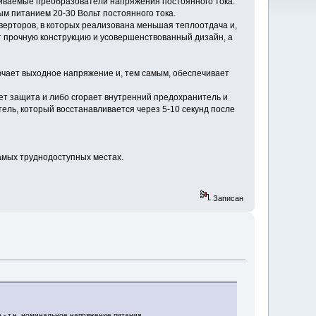
иваемые преобразователи напряжения постоянного тока.
 питанием 20-30 Вольт постоянного тока.
ерторов, в которых реализована меньшая теплоотдача и,
 прочную конструкцию и усовершенствованный дизайн, а
лючает выходное напряжение и, тем самым, обеспечивает
т защита и либо сгорает внутренний предохранитель и
ель, который восстанавливается через 5-10 секунд после
амых труднодоступных местах.
Записан
о - т.н. номинальное напряжение питания.