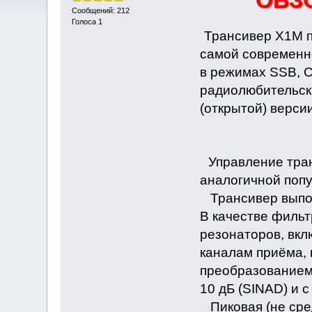
ОБЗ
Сообщений: 212
Голоса 1
Трансивер X1M п
самой современн
в режимах SSB, 
радиолюбительски
(открытой) верси
Управление тра
аналогичной попу
Трансивер выпол
В качестве фильт
резонаторов, вкл
каналам приёма, 
преобразованием 
10 дБ (SINAD) и 
Пиковая (не сред