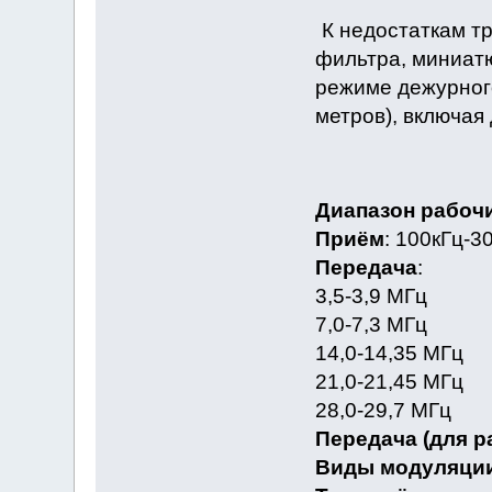
К недостаткам т
фильтра, миниатю
режиме дежурного
метров), включая
Диапазон рабочи
Приём
: 100кГц-3
Передача
:
3,5-3,9 MГц
7,0-7,3 MГц
14,0-14,35 MГц
21,0-21,45 MГц
28,0-29,7 MГц
Передача (для 
Виды модуляци