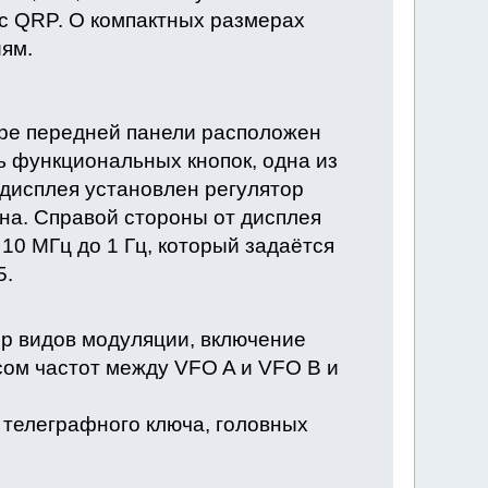
с QRP. О компактных размерах
ям.
тре передней панели расположен
ь функциональных кнопок, одна из
 дисплея установлен регулятор
она. Справой стороны от дисплея
10 МГц до 1 Гц, который задаётся
5.
р видов модуляции, включение
сом частот между VFO A и VFO B и
телеграфного ключа, головных