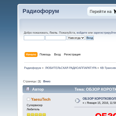
Радиофорум
Добро пожаловать,
Гость
. Пожалуйста,
войдите
или
зарегистрируйте
Начало
Помощь
Вход
Регистрация
Радиофорум
»
ЛЮБИТЕЛЬСКАЯ РАДИОАППАРАТУРА
»
КВ-Трансив
Страницы: [
1
]
Вниз
Автор
Тема: ОБЗОР КОРОТК
ОБЗОР КОРОТКОВОЛ
YaesuTech
«
:
Января 15, 2016, 11:5
Супервизор
Любитель