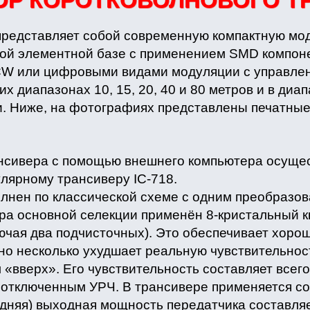
ОР КОРОТКОВОЛНОВОГО Т
редставляет собой современную компактную мод
ой элементной базе с применением SMD компоне
CW или цифровыми видами модуляции с управле
х диапазонах 10, 15, 20, 40 и 80 метров и в диа
и. Ниже, на фотографиях представлены печатные
нсивера с помощью внешнего компьютера осущес
лярному трансиверу IC-718.
нен по классической схеме с одним преобразов
ра основной селекции применён 8-кристальный 
ючая два подчисточных). Это обеспечивает хоро
но несколько ухудшает реальную чувствительнос
«вверх». Его чувствительность составляет всего
с отключенным УРЧ. В трансивере применяется 
няя) выходная мощность передатчика составляет 