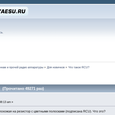
сь
.
нам и прочей радио аппаратуры
»
Для новичков
»
Что такое RCU?
 (Прочитано 49271 раз)
38:13 am »
 похожая на резистор с цветными полосками (подписана RCU). Что это?