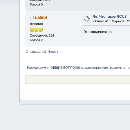
Голоса 0
Re: Что такое RCU?
ua6ibl
«
Ответ #1 :
Марта 03, 20
Любитель
Это конденсатор
Сообщений: 134
Голоса 2
Страницы: [
1
]
Вверх
Радиофорум
»
ОБЩИЕ ВОПРОСЫ по радиостанциям, рациям, антен