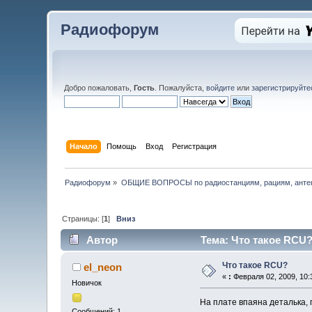
Радиофорум
Добро пожаловать,
Гость
. Пожалуйста,
войдите
или
зарегистрируйте
Начало
Помощь
Вход
Регистрация
Радиофорум
»
ОБЩИЕ ВОПРОСЫ по радиостанциям, рациям, антен
Страницы: [
1
]
Вниз
Автор
Тема: Что такое RCU?
Что такое RCU?
el_neon
«
:
Февраля 02, 2009, 10:
Новичок
На плате впаяна деталька,
Сообщений: 1