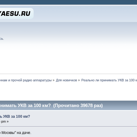
сь
.
нам и прочей радио аппаратуры
»
Для новичков
»
Реально ли принимать УКВ за 100 
нимать УКВ за 100 км? (Прочитано 39678 раз)
ь УКВ за 100 км?
5 pm »
 Москвы" на даче.