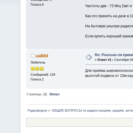
Голоса 0
Частоты две - 73 Мгц 2квт и 
Как это принять на даче в 1
На бытовую унылую радиолу 
Если купить хороший приемн
Re: Реально ли прини
ua6ibl
«
Ответ #1 :
Сентября 04,
Любитель
Для приёма широкополосног
Сообщений: 134
высотой подвеса от 10м на
Голоса 2
Страницы: [
1
]
Вверх
Радиофорум
»
ОБЩИЕ ВОПРОСЫ по радиостанциям, рациям, антен