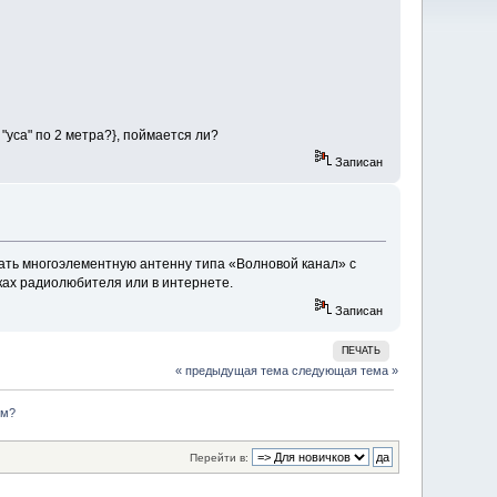
"уса" по 2 метра?}, поймается ли?
Записан
вать многоэлементную антенну типа «Волновой канал» с
ках радиолюбителя или в интернете.
Записан
ПЕЧАТЬ
« предыдущая тема
следующая тема »
км?
Перейти в: