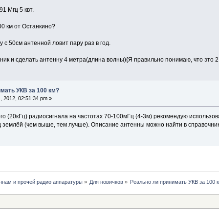
91 Мгц 5 квт.
00 км от Останкино?
с 50см антенной ловит пару раз в год.
ик и сделать антенну 4 метра(длина волны){Я правильно понимаю, что это 2 
мать УКВ за 100 км?
 2012, 02:51:34 pm »
о (20кГц) радиосигнала на частотах 70-100мГц (4-3м) рекомендую использо
д землёй (чем выше, тем лучше). Описание антенны можно найти в справочни
нам и прочей радио аппаратуры
»
Для новичков
»
Реально ли принимать УКВ за 100 