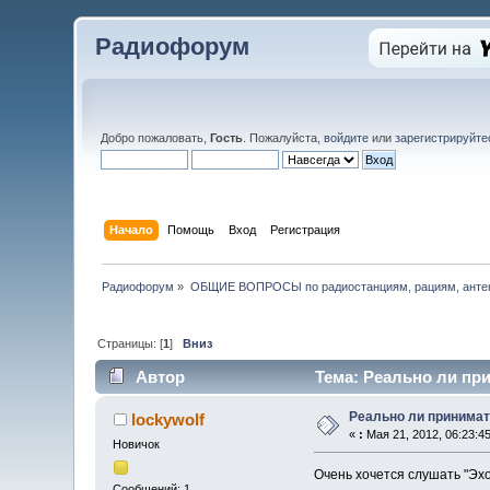
Радиофорум
Добро пожаловать,
Гость
. Пожалуйста,
войдите
или
зарегистрируйте
Начало
Помощь
Вход
Регистрация
Радиофорум
»
ОБЩИЕ ВОПРОСЫ по радиостанциям, рациям, антен
Страницы: [
1
]
Вниз
Автор
Тема: Реально ли при
Реально ли принимат
lockywolf
«
:
Мая 21, 2012, 06:23:4
Новичок
Очень хочется слушать "Эхо
Сообщений: 1