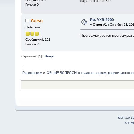
заранее спасибо!
Голоса 0
Re: VXR-5000
Yaesu
«
Ответ #1 :
Октября 23, 201
Любитель
Программируется программатор
Сообщений: 161
Голоса 2
Страницы: [
1
]
Вверх
Радиофорум
»
ОБЩИЕ ВОПРОСЫ по радиостанциям, рациям, антеннам
SMF 2.0.1
XHTM