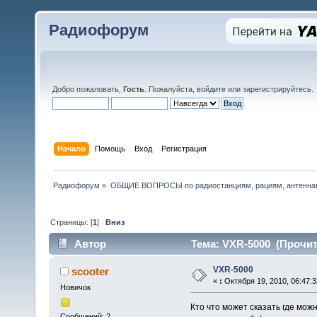
Радиофорум
Добро пожаловать,
Гость
. Пожалуйста,
войдите
или
зарегистрируйтесь
.
Начало
Помощь
Вход
Регистрация
Радиофорум
»
ОБЩИЕ ВОПРОСЫ по радиостанциям, рациям, антеннам
Страницы: [
1
]
Вниз
Автор
Тема: VXR-5000 (Прочит
VXR-5000
scooter
«
:
Октября 19, 2010, 06:47:3
Новичок
Кто что может сказать где мо
Сообщений: 2