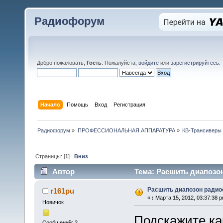
Радиофорум
Добро пожаловать,
Гость
. Пожалуйста,
войдите
или
зарегистрируйтесь
.
Начало
Помощь
Вход
Регистрация
Радиофорум
»
ПРОФЕССИОНАЛЬНАЯ АППАРАТУРА
»
КВ-Трансиверы
Страницы: [
1
]
Вниз
Автор
Тема: Расшить диапозон
Расшить диапозон радио
r161pu
«
:
Марта 15, 2012, 03:37:38 p
Новичок
Подскажите ка
Сообщений: 2