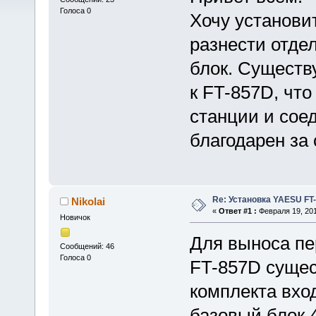
Голоса 0
Хочу установи
разнести отде
блок. Существ
к FT-857D, что
станции и сое
благодарен за 
Re: Установка YAESU FT
Nikolai
«
Ответ #1 :
Февраля 19, 201
Новичок
Для выноса пе
Сообщений: 46
Голоса 0
FT-857D сущес
комплекта вхо
базовый блок 