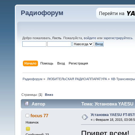
Радиофорум
Добро пожаловать,
Гость
. Пожалуйста,
войдите
или
зарегистрируйтесь
.
Начало
Помощь
Вход
Регистрация
Радиофорум
»
ЛЮБИТЕЛЬСКАЯ РАДИОАППАРАТУРА
»
КВ-Трансиверы
Страницы: [
1
]
Вниз
Автор
Тема: Установка YAESU 
Установка YAESU FT-857
focus 77
«
:
Февраля 18, 2015, 03:08:
Новичок
Привет всем!
Сообщений: 23