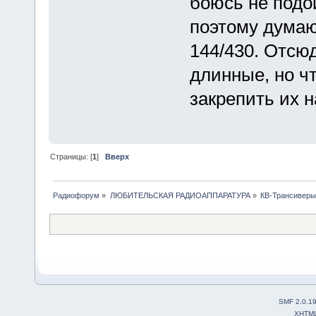
боюсь не подой
поэтому думаю
144/430. Отсюд
длинные, но ч
закрепить их 
Страницы: [
1
]
Вверх
Радиофорум
»
ЛЮБИТЕЛЬСКАЯ РАДИОАППАРАТУРА
»
КВ-Трансиверы
SMF 2.0.1
XHTM