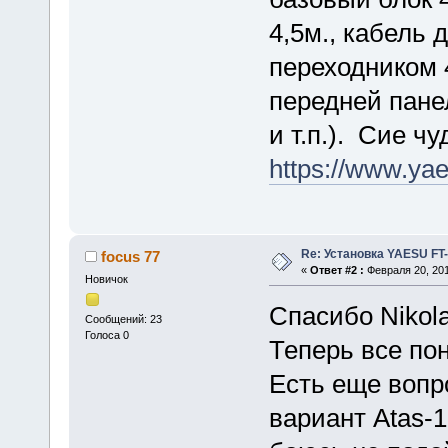
4,5м., кабель
переходником 
передней пане
и т.п.). Сие ч
https://www.yae
Re: Установка YAESU FT
focus 77
«
Ответ #2 :
Февраля 20, 201
Новичок
Спасибо Nikola
Сообщений: 23
Голоса 0
Теперь все пон
Есть еще вопр
вариант Atas-1