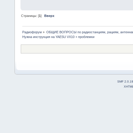
Страницы: [
1
]
Вверх
Радиофорум
»
ОБЩИЕ ВОПРОСЫ по радиостанциям, рациям, антеннам
Нужна инструкция на YAESU VX10 + проблемки
SMF 2.0.1
XHTM