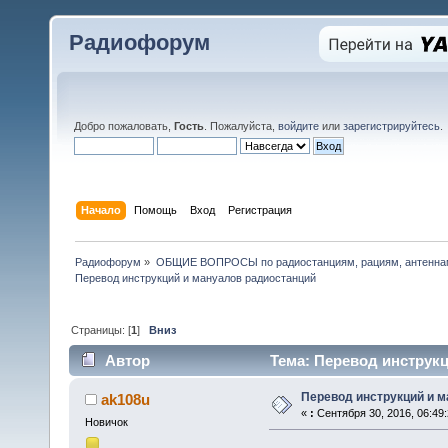
Радиофорум
Добро пожаловать,
Гость
. Пожалуйста,
войдите
или
зарегистрируйтесь
.
Начало
Помощь
Вход
Регистрация
Радиофорум
»
ОБЩИЕ ВОПРОСЫ по радиостанциям, рациям, антеннам
Перевод инструкций и мануалов радиостанций
Страницы: [
1
]
Вниз
Автор
Тема: Перевод инструкц
Перевод инструкций и 
ak108u
«
:
Сентября 30, 2016, 06:49
Новичок