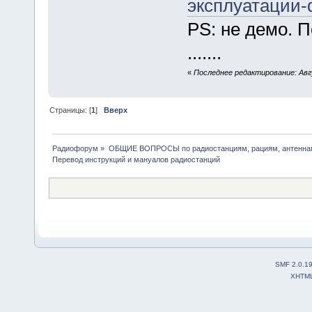
эксплуатации-q
PS: не демо. 
.......
«
Последнее редактирование: Авгу
Страницы: [
1
]
Вверх
Радиофорум
»
ОБЩИЕ ВОПРОСЫ по радиостанциям, рациям, антеннам
Перевод инструкций и мануалов радиостанций
SMF 2.0.1
XHTM