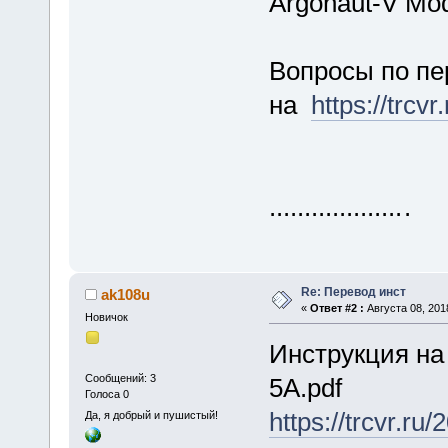
Argonaut-V Mod
Вопросы по пе
на
https://trcv
...................
.
Re: Перевод инст
ak108u
«
Ответ #2 :
Августа 08, 201
Новичок
Инструкция на
Сообщений: 3
5A.pdf
Голоса 0
https://trcvr.r
Да, я добрый и пушистый!