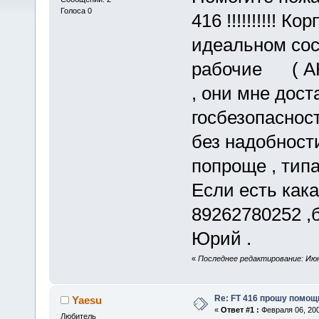
Голоса 0
416 !!!!!!!!!! 
идеальном сос
рабочие ( АК
, они мне дост
госбезопаснос
без надобности
попроще , типа
Если есть кака
89262780252 ,б
Юрий .
«
Последнее редактирование: Июня 
Re: FT 416 прошу помощ
Yaesu
«
Ответ #1 :
Февраля 06, 200
Любитель