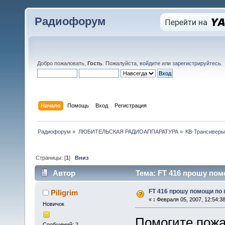
Радиофорум
Добро пожаловать,
Гость
. Пожалуйста,
войдите
или
зарегистрируйтесь
.
Начало
Помощь
Вход
Регистрация
Радиофорум
»
ЛЮБИТЕЛЬСКАЯ РАДИОАППАРАТУРА
»
КВ-Трансиверы
Страницы: [
1
]
Вниз
Автор
Тема: FT 416 прошу пом
FT 416 прошу помощи по
Piligrim
«
:
Февраля 05, 2007, 12:54:3
Новичок
Помогите пожа
Сообщений: 2