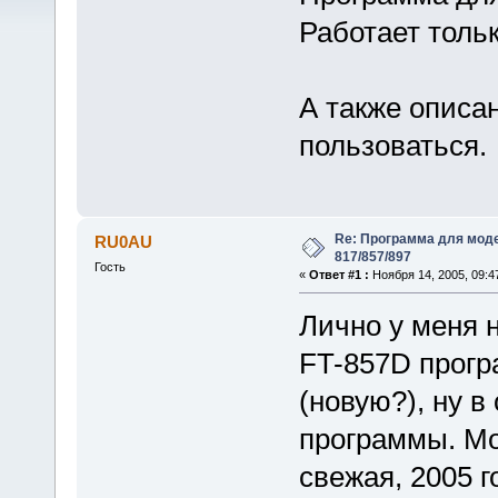
Работает толь
А также описан
пользоваться.
Re: Программа для моде
RU0AU
817/857/897
Гость
«
Ответ #1 :
Ноября 14, 2005, 09:4
Лично у меня 
FT-857D прогр
(новую?), ну 
программы. Мо
свежая, 2005 