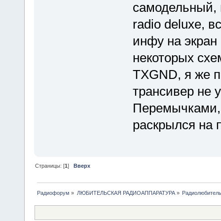
самодельный, 
radio deluxe, 
инфу на экран
некоторых схе
TXGND, я же п
трансивер не 
Перемычками, 
раскрылся на 
Страницы: [
1
]
Вверх
Радиофорум
»
ЛЮБИТЕЛЬСКАЯ РАДИОАППАРАТУРА
»
Радиолюбитель