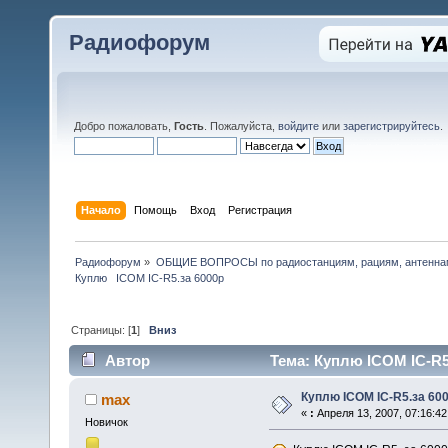
Радиофорум
Добро пожаловать,
Гость
. Пожалуйста,
войдите
или
зарегистрируйтесь
.
Начало
Помощь
Вход
Регистрация
Радиофорум
»
ОБЩИЕ ВОПРОСЫ по радиостанциям, рациям, антеннам
Куплю   ICOM IC-R5.за 6000р
Страницы: [
1
]
Вниз
Автор
Тема: Куплю ICOM IC-R5.
Куплю ICOM IC-R5.за 60
max
«
:
Апреля 13, 2007, 07:16:42
Новичок