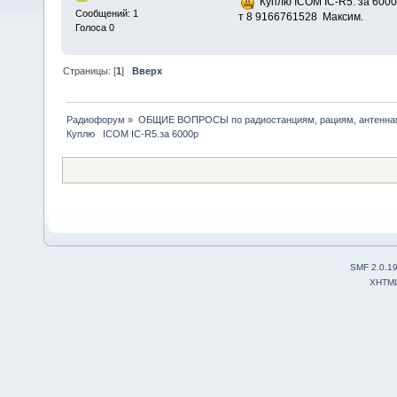
Куплю ICOM IC-R5. за 6000
Сообщений: 1
т 8 9166761528 Максим.
Голоса 0
Страницы: [
1
]
Вверх
Радиофорум
»
ОБЩИЕ ВОПРОСЫ по радиостанциям, рациям, антеннам
Куплю   ICOM IC-R5.за 6000р
SMF 2.0.1
XHTM