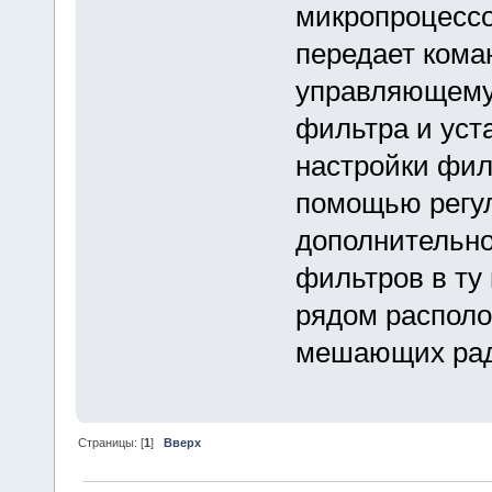
микропроцессо
передает кома
управляющему
фильтра и уст
настройки фил
помощью регу
дополнительно
фильтров в ту
рядом распол
мешающих рад
Страницы: [
1
]
Вверх