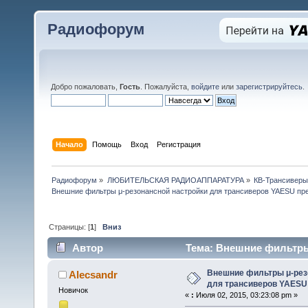
Радиофорум
Добро пожаловать,
Гость
. Пожалуйста,
войдите
или
зарегистрируйтесь
.
Начало
Помощь
Вход
Регистрация
Радиофорум
»
ЛЮБИТЕЛЬСКАЯ РАДИОАППАРАТУРА
»
КВ-Трансиверы
Внешние фильтры μ-резонансной настройки для трансиверов YAESU пр
Страницы: [
1
]
Вниз
Автор
Тема: Внешние фильтры
премиум-класса (Прочитано 52675 раз)
Внешние фильтры μ-рез
Alecsandr
для трансиверов YAESU
Новичок
«
:
Июля 02, 2015, 03:23:08 pm »