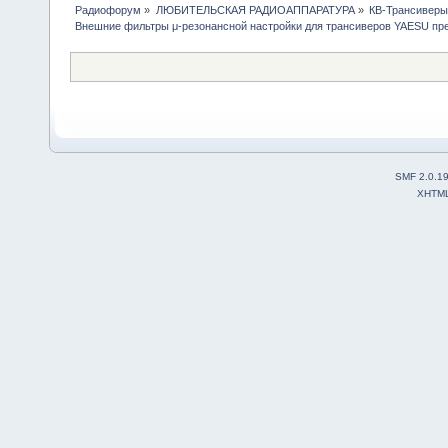
Радиофорум
»
ЛЮБИТЕЛЬСКАЯ РАДИОАППАРАТУРА
»
КВ-Трансиверы
Внешние фильтры μ-резонансной настройки для трансиверов YAESU пр
SMF 2.0.1
XHTM