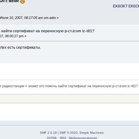
ыч с меня!
EK6OKT EK6OKT
юля 10, 2007, 08:17:05 am от adm
»
 найти сертификат на переносную р-ст.icom ic-t81?
7, 08:00:27 pm »
ertex есть сертификаты.
е радиостанции
»
может кто помочь найти сертификат на переносную р-ст.icom ic-t81?
SMF 2.0.19
|
SMF © 2020
,
Simple Machines
XHTML
RSS
Мобильная версия