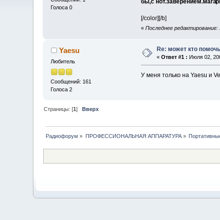
бы,с нот.заверением.мага
р
Голоса 0
[/color][/b]
«
Последнее редактирование: И
Re: может кто помочь
Yaesu
«
Ответ #1 :
Июля 02, 200
Любитель
У меня только на Yaesu и V
Сообщений: 161
Голоса 2
Страницы: [
1
]
Вверх
Радиофорум
»
ПРОФЕССИОНАЛЬНАЯ АППАРАТУРА
»
Портативны