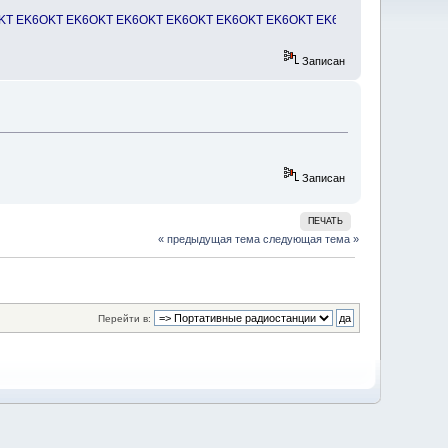
 EK6OKT EK6OKT EK6OKT EK6OKT EK6OKT EK6OKT EK6OKT EK6OKT EK6OK
Записан
Записан
ПЕЧАТЬ
« предыдущая тема
следующая тема »
Перейти в: