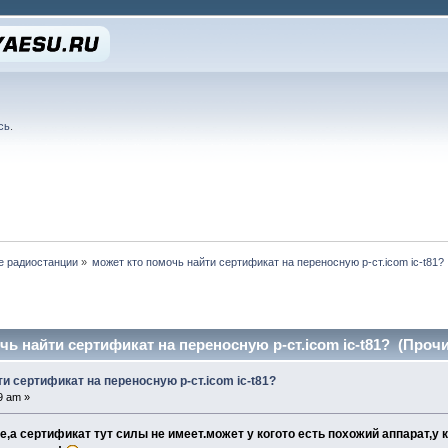
сь
.
е радиостанции
»
может кто помочь найти сертификат на переносную р-ст.icom ic-t81?
ь найти сертификат на переносную р-ст.icom ic-t81? (Прочи
и сертификат на переносную р-ст.icom ic-t81?
9 am »
е,а сертификат тут силы не имеет.может у когото есть похожий аппарат,у