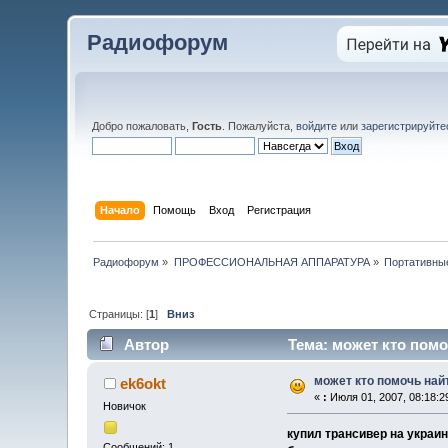
Радиофорум
Добро пожаловать,
Гость
. Пожалуйста,
войдите
или
зарегистрируйте
Начало
Помощь
Вход
Регистрация
Радиофорум
»
ПРОФЕССИОНАЛЬНАЯ АППАРАТУРА
»
Портативны
Страницы: [
1
]
Вниз
Автор
Тема: может кто помоч
может кто помочь найт
ek6okt
«
:
Июля 01, 2007, 08:18:2
Новичок
купил трансивер на украин
Сообщений: 1