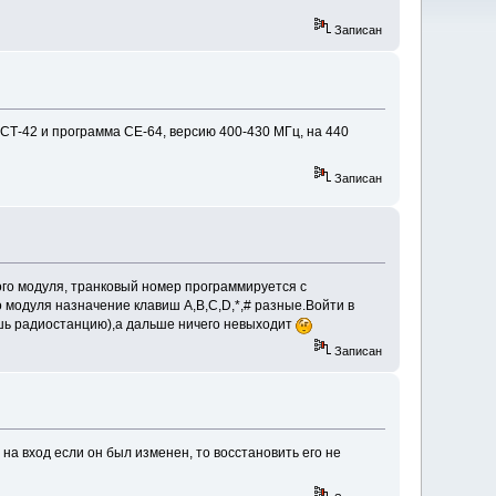
Записан
СТ-42 и программа СЕ-64, версию 400-430 МГц, на 440
Записан
вого модуля, транковый номер программируется с
во модуля назначение клавиш A,B,C,D,*,# разные.Войти в
шь радиостанцию),а дальше ничего невыходит
Записан
на вход если он был изменен, то восстановить его не