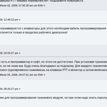
лавишей RTT никаких перемычек нет- подскажите пожалуйста
юля 02, 2008, 07:45:39 am от RAV
»
8, 12:48:22 pm »
ограммируется с клавиатуры для этого необходим кабель программирования 
олучится только в пределах рабочего диапазона!
8, 04:03:47 am »
 есть и программатор и софт, но этого не достаточно. При установки транко
ю, но не знаю как. Буду очень благодарен за подсказку. Для каждого транкого
ожно (одновременно нажимаешь на клавиши РТТ и монитор а затем включае
юля 05, 2008, 04:07:41 am от RAV
»
8, 08:20:27 pm »
ию для программирования транкового модуля, но при этом надо знать пароль 