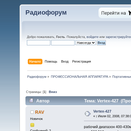
Радиофорум
Добро пожаловать,
Гость
. Пожалуйста,
войдите
или
зарегистрируйте
Начало
Помощь
Вход
Регистрация
Радиофорум
»
ПРОФЕССИОНАЛЬНАЯ АППАРАТУРА
»
Портативны
Страницы: [
1
]
Вниз
Автор
Тема: Vertex-427 (Про
Vertex-427
RAV
«
:
Июля 02, 2008, 07:38:
Новичок
рабочий диапазон 400-430м
Сообщений: 2