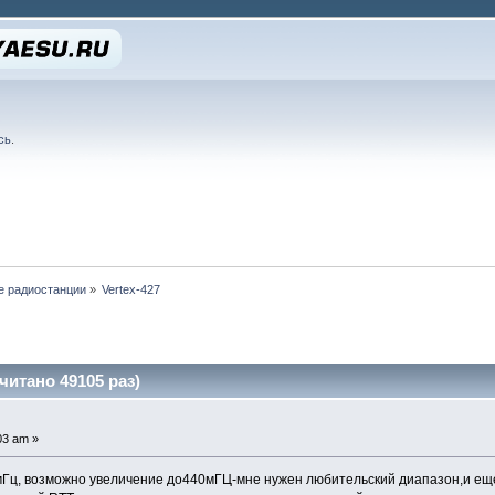
сь
.
е радиостанции
»
Vertex-427
читано 49105 раз)
03 am »
Гц, возможно увеличение до440мГЦ-мне нужен любительский диапазон,и еще