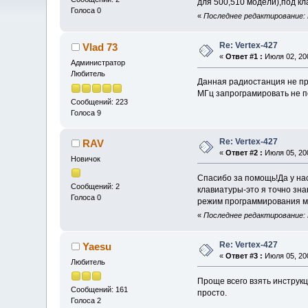
для 500,510 модели),под к
Голоса 0
«
Последнее редактирование: И
Re: Vertex-427
Vlad 73
«
Ответ #1 :
Июля 02, 200
Администратор
Любитель
Данная радиостанция не пр
МГц запрограмировать не п
Сообщений: 223
Голоса 9
Re: Vertex-427
RAV
«
Ответ #2 :
Июля 05, 200
Новичок
Cпасибо за помощь!Да у нас
Сообщений: 2
клавиатуры-это я точно зна
Голоса 0
режим программирования м
«
Последнее редактирование: И
Re: Vertex-427
Yaesu
«
Ответ #3 :
Июля 05, 200
Любитель
Проще всего взять инструкц
Сообщений: 161
просто.
Голоса 2