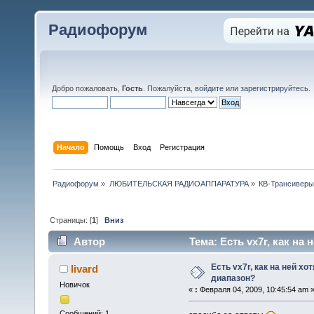
Радиофорум
Добро пожаловать,
Гость
. Пожалуйста,
войдите
или
зарегистрируйтесь
.
Начало
Помощь
Вход
Регистрация
Радиофорум
»
ЛЮБИТЕЛЬСКАЯ РАДИОАППАРАТУРА
»
КВ-Трансиверы
Страницы: [
1
]
Вниз
Автор
Тема: Есть vx7r, как на
Есть vx7r, как на ней х
livard
диапазон?
Новичок
«
:
Февраля 04, 2009, 10:45:54 am 
Сообщений: 1