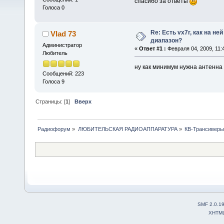
спасибо за ответы
Голоса 0
Re: Есть vx7r, как на н
Vlad 73
диапазон?
Администратор
«
Ответ #1 :
Февраля 04, 2009, 11:
Любитель
ну как минимум нужна антенна
Сообщений: 223
Голоса 9
Страницы: [
1
]
Вверх
Радиофорум
»
ЛЮБИТЕЛЬСКАЯ РАДИОАППАРАТУРА
»
КВ-Трансиверы
SMF 2.0.1
XHTM