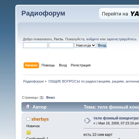
Радиофорум
Добро пожаловать,
Гость
. Пожалуйста,
войдите
или
зарегистрируйтесь
.
Начало
Помощь
Вход
Регистрация
Радиофорум
»
ОБЩИЕ ВОПРОСЫ по радиостанциям, рациям, антеннам
Страницы: [
1
]
Вниз
Автор
Тема: теле фонный конц
теле фонный концентра
sherbys
«
:
Мая 18, 2009, 07:23:19 pm
Новичок
есть 10 сим карт
Сообщений: 1