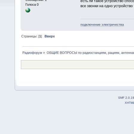
есть ли такое устройство спос
Голоса 0
все звонки на одно устройств
подключение электричества
Страницы: [
1
]
Вверх
Радиофорум
»
ОБЩИЕ ВОПРОСЫ по радиостанциям, рациям, антеннам
SMF 2.0.1
XHTM