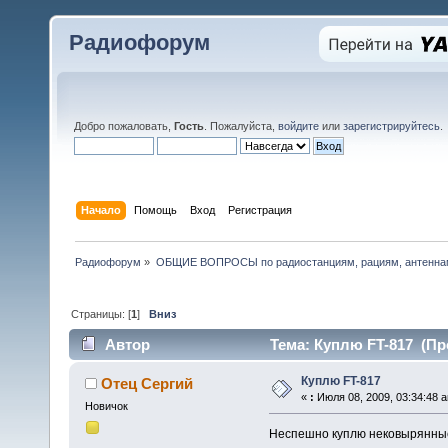
Радиофорум
Добро пожаловать,
Гость
. Пожалуйста,
войдите
или
зарегистрируйтесь
.
Начало
Помощь
Вход
Регистрация
Радиофорум
»
ОБЩИЕ ВОПРОСЫ по радиостанциям, рациям, антеннам
Страницы: [
1
]
Вниз
Автор
Тема: Куплю FT-817 (Пр
Куплю FT-817
Отец Сергий
«
:
Июля 08, 2009, 03:34:48 
Новичок
Неспешно куплю нековырянные f