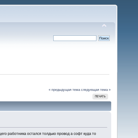
« предыдущая тема
следующая тема »
ПЕЧАТЬ
его работника остался толдько провод а софт куда то