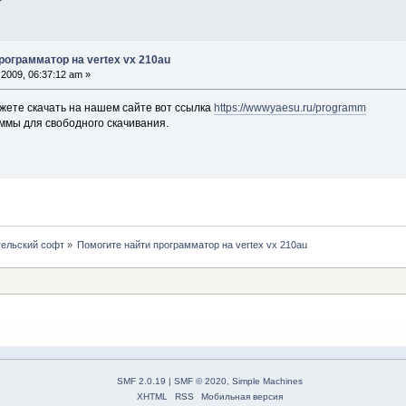
т
рограмматор на vertex vx 210au
2009, 06:37:12 am »
жете скачать на нашем сайте вот ссылка
https://wwwyaesu.ru/programm
ммы для свободного скачивания.
ельский софт
»
Помогите найти программатор на vertex vx 210au
SMF 2.0.19
|
SMF © 2020
,
Simple Machines
XHTML
RSS
Мобильная версия