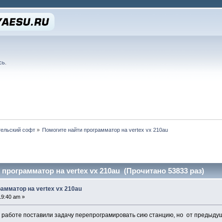
сь
.
ельский софт
»
Помогите найти программатор на vertex vx 210au
программатор на vertex vx 210au (Прочитано 53833 раз)
амматор на vertex vx 210au
19:40 am »
а работе поставили задачу перепрограмировать сию станцию, но от предыдущ