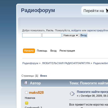
Радиофорум
Добро пожаловать,
Гость
. Пожалуйста,
войдите
или
зарегистрируйте
Начало
Помощь
Вход
Регистрация
Радиофорум
»
ЛЮБИТЕЛЬСКАЯ РАДИОАППАРАТУРА
»
Радиолюбит
Страницы: [
1
]
Вниз
Автор
Тема: Помогите найти 
Помогите найти прогр
maks828
«
:
Октября 08, 2009, 06:
Новичок
Все привет! если коротко н
Сообщений: 2