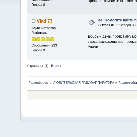
пропал. Помогите кто може
Голоса 0
Re: Помогите найти п
Vlad 73
«
Ответ #1 :
Октября 08, 
Администратор
Любитель
Добрый день, программу мо
здесь выложены все програ
Сообщений: 223
Удачи.
Голоса 9
Страницы: [
1
]
Вверх
Радиофорум
»
ЛЮБИТЕЛЬСКАЯ РАДИОАППАРАТУРА
»
Радиолюбит