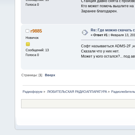
Станция давно снята с произв
Голоса 0
Кто может помочь вышлите на
Заранее благодарен.
Re: Где можно скачать 
r9885
«
Ответ #1 :
Февраля 13, 201
Новичок
Софт называеться ADMS-2F ,но 
Сообщений: 13
Сказали что у них нет.
Голоса 0
Может у кого остался?... под 
Страницы: [
1
]
Вверх
Радиофорум
»
ЛЮБИТЕЛЬСКАЯ РАДИОАППАРАТУРА
»
Радиолюбитель