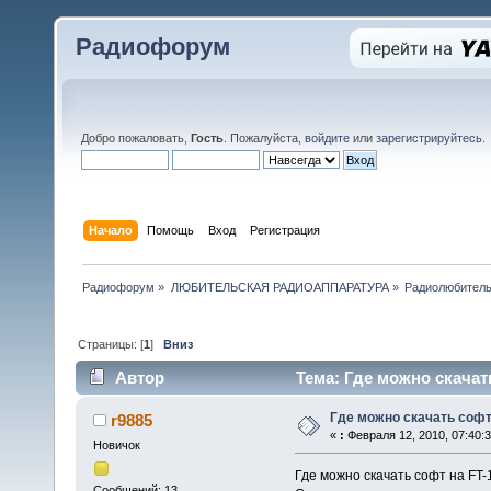
Радиофорум
Добро пожаловать,
Гость
. Пожалуйста,
войдите
или
зарегистрируйтесь
.
Начало
Помощь
Вход
Регистрация
Радиофорум
»
ЛЮБИТЕЛЬСКАЯ РАДИОАППАРАТУРА
»
Радиолюбитель
Страницы: [
1
]
Вниз
Автор
Тема: Где можно скачать
Где можно скачать софт
r9885
«
:
Февраля 12, 2010, 07:40:
Новичок
Где можно скачать софт на FT-
Сообщений: 13