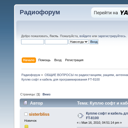
Радиофорум
Добро пожаловать,
Гость
. Пожалуйста,
войдите
или
зарегистрируйтесь
.
Начало
Помощь
Вход
Регистрация
Радиофорум
»
ОБЩИЕ ВОПРОСЫ по радиостанциям, рациям, антеннам
Куплю софт и кабель для программирования FT-8100
Страницы: [
1
]
Вниз
Автор
Тема: Куплю софт и каб
Куплю софт и кабель д
sisterbliss
FT-8100
Новичок
«
:
Мая 16, 2010, 04:51:14 pm »