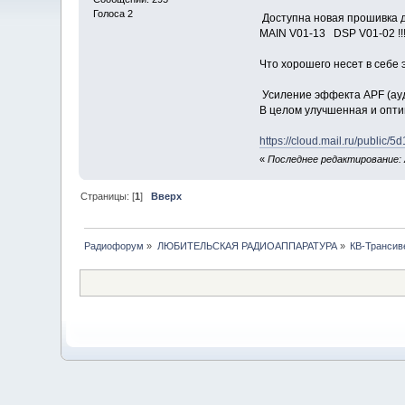
Голоса 2
Доступна новая прошивка д
MAIN V01-13 DSP V01-02 !!!
Что хорошего несет в себе 
Усиление эффекта APF (ауд
В целом улучшенная и опт
https://cloud.mail.ru/publi
«
Последнее редактирование: А
Страницы: [
1
]
Вверх
Радиофорум
»
ЛЮБИТЕЛЬСКАЯ РАДИОАППАРАТУРА
»
КВ-Трансив