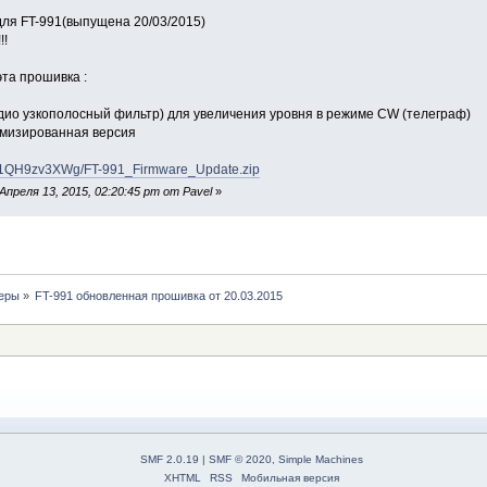
ля FT-991(выпущена 20/03/2015)
!!
эта прошивка :
ио узкополосный фильтр) для увеличения уровня в режиме CW (телеграф)
имизированная версия
c/5d1QH9zv3XWg/FT-991_Firmware_Update.zip
преля 13, 2015, 02:20:45 pm от Pavel
»
еры
»
FT-991 обновленная прошивка от 20.03.2015
SMF 2.0.19
|
SMF © 2020
,
Simple Machines
XHTML
RSS
Мобильная версия