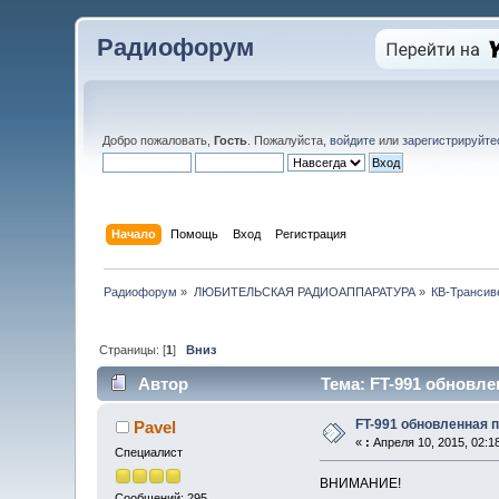
Радиофорум
Добро пожаловать,
Гость
. Пожалуйста,
войдите
или
зарегистрируйте
Начало
Помощь
Вход
Регистрация
Радиофорум
»
ЛЮБИТЕЛЬСКАЯ РАДИОАППАРАТУРА
»
КВ-Трансив
Страницы: [
1
]
Вниз
Автор
Тема: FT-991 обновле
FT-991 обновленная п
Pavel
«
:
Апреля 10, 2015, 02:1
Специалист
ВНИМАНИЕ!
Сообщений: 295