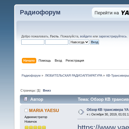
Радиофорум
Добро пожаловать,
Гость
. Пожалуйста,
войдите
или
зарегистрируйтесь
.
Начало
Помощь
Вход
Регистрация
Радиофорум
»
ЛЮБИТЕЛЬСКАЯ РАДИОАППАРАТУРА
»
КВ-Трансиверы
Страницы: [
1
]
Вниз
Автор
Тема: Обзор КВ трансив
Обзор КВ трансивера Y
MARIA YAESU
«
:
Октября 30, 2019, 01:01:1
Администратор
Новичок
https://www.ya